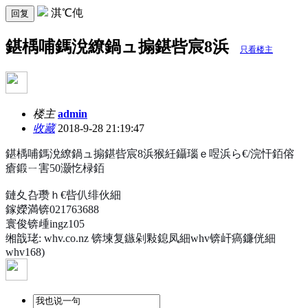
淇℃伅
回复
鍖楀哺鎷涗繚鍋ュ搧鍖呰宸8浜
只看楼主
楼主
admin
收藏
2018-9-28 21:19:47
鍖楀哺鎷涗繚鍋ュ搧鍖呰宸8浜猴紝鑷瑙ｅ喅浜ら€/浣忓銆傛
瘡鍛ㄧ害50灏忔椂銆
鏈夊叴瓒ｈ€呰仈绯伙細
鎵嬫満锛021763688
寰俊锛歱ingz105
缃戠珯: whv.co.nz 锛堜复鏃剁敤鎴凤細whv锛屽瘑鐮侊細
whv168)